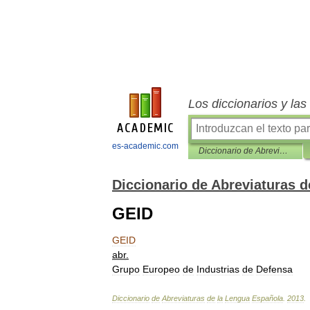
Los diccionarios y la
es-academic.com
Diccionario de Abreviaturas de la Lengua Española
Diccionario de Abreviaturas 
GEID
GEID
abr
.
Grupo
Europeo
de
Industrias
de
Defensa
Diccionario
de
Abreviaturas
de
la
Lengua
Española
.
2013
.