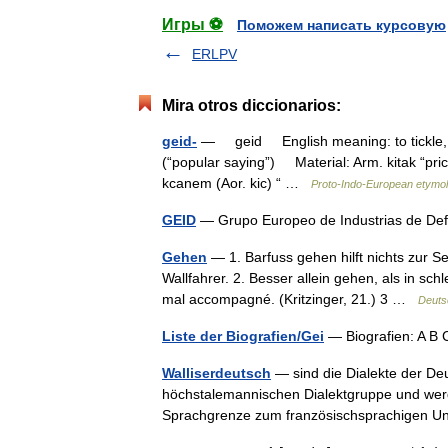
Игры ⚽
Поможем написать курсовую
ERLPV
Mira otros diccionarios:
geid-
— geid English meaning: to tickle, 
(“popular saying”) Material: Arm. kitak “prick, 
kcanem (Aor. kic) “ …
Proto-Indo-European etymolo
GEID
— Grupo Europeo de Industrias de Def
Gehen
— 1. Barfuss gehen hilft nichts zur S
Wallfahrer. 2. Besser allein gehen, als in schl
mal accompagné. (Kritzinger, 21.) 3 …
Deuts
Liste der Biografien/Gei
— Biografien: A B
Walliserdeutsch
— sind die Dialekte der De
höchstalemannischen Dialektgruppe und wer
Sprachgrenze zum französischsprachigen Un