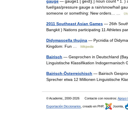
gauge
— gauge1 [ geıdʒ ] noun count * 1. )
fuel/gas/pressure gauge a rain/snow/hail gaug
someone or something: New orders… …
Us
2011 Southeast Asian Games
— 26th South
Bangkit ) Nations participating 11 Athletes p
Didymascella thujina
— Pycnidia of Didymasc
Kingdom: Fun …
Wikipedia
Bairisch
— Gesprochen in Deutschland (Bayern
Linguistische Klassifikation Indogermanisc
Bairisch-Österreichisch
— Bairisch Gesproch
Sprecher etwa 12 Millionen Linguistische K
© Academic, 2000-2026
Contacte con nosotros:
Apoyo 
Exportación Diccionarios
, creado en PHP,
Joomla,