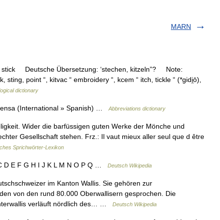
MARN
stick Deutsche Übersetzung: ‘stechen, kitzeln”? Note:
sting, point “, kitvac “ embroidery “, kcem “ itch, tickle “ (*gidi̯ō),
gical dictionary
ensa (International » Spanish) …
Abbreviations dictionary
eligkeit. Wider die barfüssigen guten Werke der Mönche und
echter Gesellschaft stehen. Frz.: Il vaut mieux aller seul que d être
ches Sprichwörter-Lexikon
 C D E F G H I J K L M N O P Q …
Deutsch Wikipedia
utschschweizer im Kanton Wallis. Sie gehören zur
den von den rund 80.000 Oberwallisern gesprochen. Die
terwallis verläuft nördlich des… …
Deutsch Wikipedia