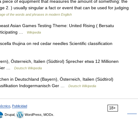
 a piece of equipment that measures the amount of something: the
e 2. ) usually singular a fact or event that can be used for judging
age of the words and phrases in modern English
east Asian Games Testing Theme: United Rising ( Bersatu
articipating …
Wikipedia
ella thujina on red cedar needles Scientific classification
), Österreich, Italien (Südtirol) Sprecher etwa 12 Millionen
h Ger …
Deutsch Wikipedia
en in Deutschland (Bayern), Österreich, Italien (Südtirol)
lassifikation Indogermanisch Ger …
Deutsch Wikipedia
técnico
,
Publicidad
18+
Drupal,
WordPress, MODx.